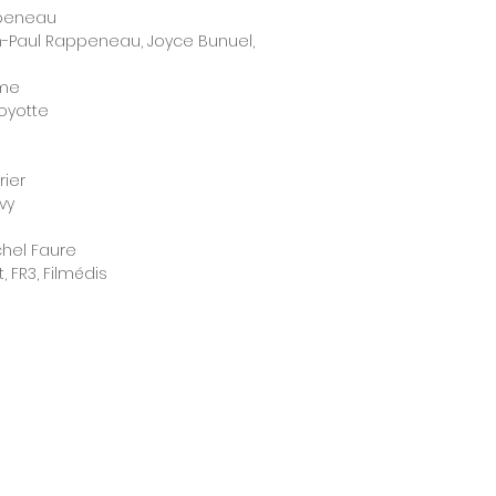
ppeneau
-Paul Rappeneau, Joyce Bunuel,
mme
oyotte
rier
vy
chel Faure
, FR3, Filmédis