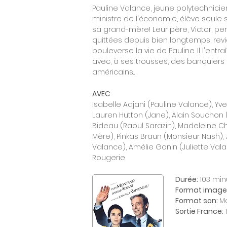
Pauline Valance, jeune polytechnicie
ministre de l'économie, élève seule s
sa grand-mère! Leur père, Victor, pe
quittées depuis bien longtemps, revie
bouleverse la vie de Pauline. Il l'entra
avec, à ses trousses, des banquiers
américains...
AVEC
Isabelle Adjani (Pauline Valance), Yv
Lauren Hutton (Jane), Alain Souchon 
Bideau (Raoul Sarazin), Madeleine
Mère), Pinkas Braun (Monsieur Nash)
Valance), Amélie Gonin (Juliette Vala
Rougerie
Durée:
103 min
Format image
Format son:
M
Sortie France: