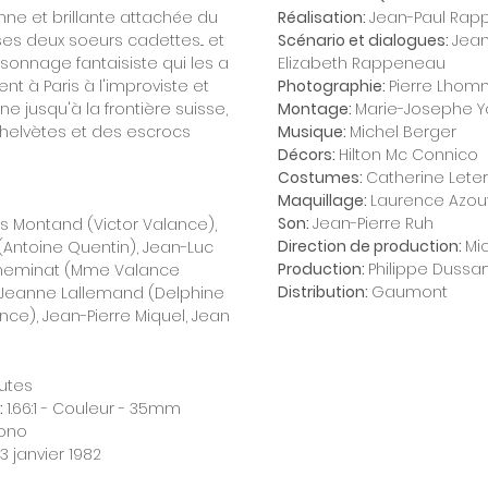
nne et brillante attachée du
Réalisation:
Jean-Paul Ra
es deux soeurs cadettes... et
Scénario et dialogues:
Jean
rsonnage fantaisiste qui les a
Elizabeth Rappeneau
nt à Paris à l'improviste et
Photographie:
Pierre Lho
îne jusqu'à la frontière suisse,
Montage:
Marie-Josephe Y
 helvètes et des escrocs
Musique:
Michel Berger
Décors:
Hilton Mc Connico
Costumes:
Catherine Leter
Maquillage:
Laurence Azou
Son:
Jean-Pierre Ruh
es Montand (Victor Valance),
Direction de production:
Mi
(Antoine Quentin), Jean-Luc
Production:
Philippe Dussart
 Cheminat (Mme Valance
Distribution:
Gaumont
, Jeanne Lallemand (Delphine
nce), Jean-Pierre Miquel, Jean
utes
:
1.66:1 - Couleur - 35mm
ono
13 janvier 1982