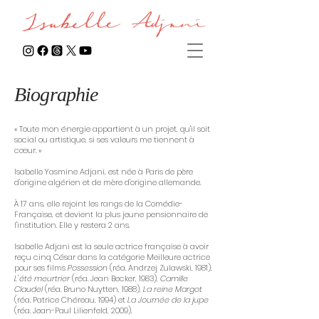
Biographie
« Toute mon énergie appartient à un projet, qu'il soit
social ou artistique, si ses valeurs me tiennent à
cœur. »
Isabelle Yasmine Adjani, est née à Paris de père
d'origine algérien et de mère d'origine allemande.
À 17 ans, elle rejoint les rangs de la Comédie-
Française, et devient la plus jeune pensionnaire de
l'institution. Elle y restera 2 ans.
Isabelle Adjani est la seule actrice française à avoir
reçu cinq César dans la catégorie Meilleure actrice
pour ses films
Possession
(réa. Andrzej Zulawski, 1981),
L'été meurtrier
(réa. Jean Becker, 1983),
Camille
Claudel
(réa. Bruno Nuytten, 1988),
La reine Margot
(réa. Patrice Chéreau, 1994) et
La Journée de la jupe
(réa. Jean-Paul Lilienfeld, 2009).