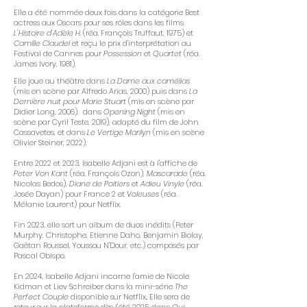
Elle a été nommée deux fois dans la catégorie Best
actress aux Oscars pour ses rôles dans les films
L'Histoire d'Adèle H.
(réa. François Truffaut, 1975) et
Camille Claudel
et reçu le prix d'interprétation au
Festival de Cannes pour
Possession
et
Quartet
(réa.
James Ivory, 1981).
Elle joue au théâtre dans
La Dame aux camélias
(mis en scène par Alfredo Arias, 2000) puis dans
La
Dernière nuit pour Marie Stuart
(mis en scène par
Didier Long, 2006), dans
Opening Night
(mis en
scène par Cyril Teste, 2019), adapté du film de John
Cassavetes, et dans
Le Vertige Marilyn
(mis en scène
Olivier Steiner, 2022).
Entre 2022 et 2023, Isabelle Adjani est à l'affiche de
Peter Von Kant
(réa. François Ozon),
Mascarade
(réa.
Nicolas Bedos),
Diane de Poitiers
et
Adieu Vinyle
(réa.
Josée Dayan) pour France 2 et
Voleuses
(réa.
Mélanie Laurent) pour Netflix.
Fin 2023, elle sort un album de duos inédits (Peter
Murphy, Christophe, Etienne Daho, Benjamin Biolay,
Gaëtan Roussel, Youssou N'Dour, etc.) composés par
Pascal Obispo.
En 2024, Isabelle Adjani incarne l'amie de Nicole
Kidman et Liev Schreiber dans la mini-série
The
Perfect Couple
disponible sur Netflix.. Elle sera de