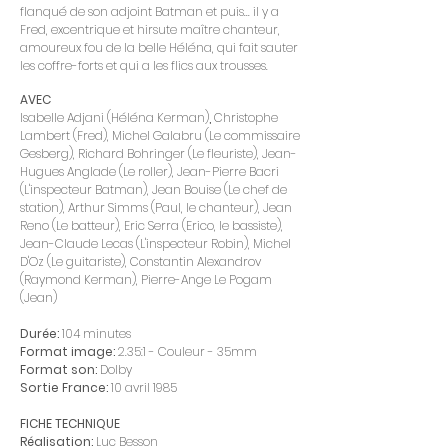
flanqué de son adjoint Batman et puis... il y a
Fred, excentrique et hirsute maître chanteur,
amoureux fou de la belle Héléna, qui fait sauter
les coffre-forts et qui a les flics aux trousses.
AVEC
Isabelle Adjani (Héléna Kerman)
,
Christophe
Lambert (Fred), Michel Galabru (Le commissaire
Gesberg), Richard Bohringer (Le fleuriste), Jean-
Hugues Anglade (Le roller), Jean-Pierre Bacri
(L'inspecteur Batman), Jean Bouise (Le chef de
station), Arthur Simms (Paul, le chanteur), Jean
Reno (Le batteur), Eric Serra (Erico, le bassiste),
Jean-Claude Lecas (L'inspecteur Robin), Michel
D'Oz (Le guitariste), Constantin Alexandrov
(Raymond Kerman), Pierre-Ange Le Pogam
(Jean)
Durée:
104 minutes
Format image:
2.35:1 - Couleur - 35mm
Format son:
Dolby
Sortie France:
10 avril 1985
FICHE TECHNIQUE
Réalisation:
Luc Besson