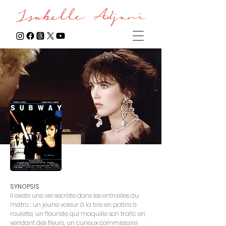
SYNOPSIS
Il existe une vie secrète dans les entrailles du
métro : un jeune voleur à la tire en patins à
roulette, un fleuriste qui maquille son trafic en
vendant des fleurs, un curieux commissaire