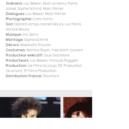
Scénario:
Luc Besson, Alain Le Henry, Pierre
Jolivet, Sophie Schmit, Marc Perrier
Dialogues:
Luc Besson, Marc Perrier
Photographie:
Carlo Varini
Son:
Gérard Lamps, Harald Maury, Luc Perini,
Harrick Maury
Musique:
Eric Serra
Montage:
Sophie Schmit
Décors:
Alexandre Trauner
Costumes:
Martine Rapin, Yves Saint-Laurent
Producteur exécutif:
Louis Duchesne
Producteurs:
Luc Besson, François Ruggieri
Production:
Les Films du Loup, TSF Production,
Gaumont, TF1 Films Production
Distribution France:
Gaumont